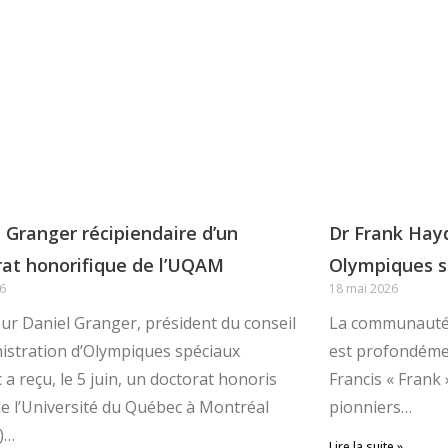
 Granger récipiendaire d’un
Dr Frank Hay
rat honorifique de l’UQAM
Olympiques s
26
18 mai 2026
r Daniel Granger, président du conseil
La communauté
istration d’Olympiques spéciaux
est profondémen
a reçu, le 5 juin, un doctorat honoris
Francis « Frank 
e l’Université du Québec à Montréal
pionniers…
)…
Lire la suite »