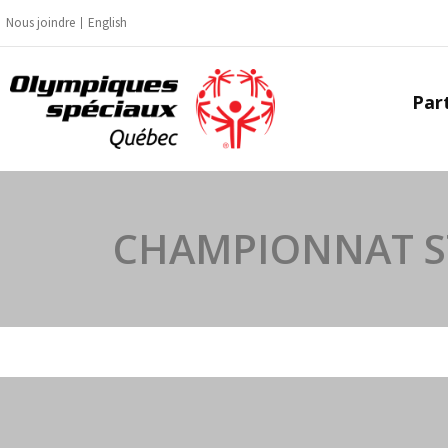
Aller
Nous joindre
English
au
contenu
Part
CHAMPIONNAT ST