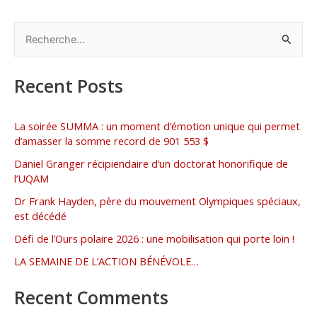
R
e
Recent Posts
c
h
e
La soirée SUMMA : un moment d’émotion unique qui permet
d’amasser la somme record de 901 553 $
r
Daniel Granger récipiendaire d’un doctorat honorifique de
c
l’UQAM
h
Dr Frank Hayden, père du mouvement Olympiques spéciaux,
e
est décédé
r
Défi de l’Ours polaire 2026 : une mobilisation qui porte loin !
LA SEMAINE DE L’ACTION BÉNÉVOLE…
:
Recent Comments